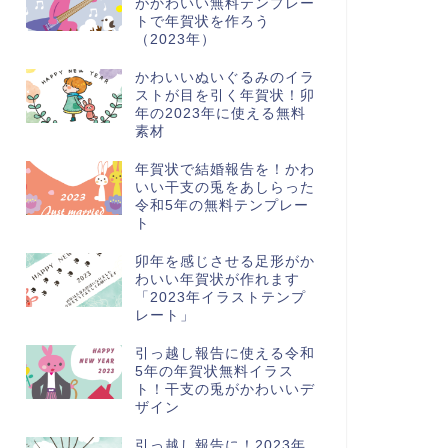
がかわいい無料テンプレー
トで年賀状を作ろう
（2023年）
かわいいぬいぐるみのイラ
ストが目を引く年賀状！卯
年の2023年に使える無料
素材
年賀状で結婚報告を！かわ
いい干支の兎をあしらった
令和5年の無料テンプレー
ト
卯年を感じさせる足形がか
わいい年賀状が作れます
「2023年イラストテンプ
レート」
引っ越し報告に使える令和
5年の年賀状無料イラス
ト！干支の兎がかわいいデ
ザイン
引っ越し報告に！2023年