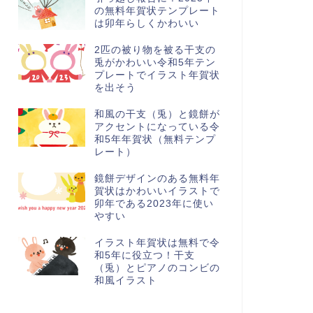
の無料年賀状テンプレート
は卯年らしくかわいい
2匹の被り物を被る干支の
兎がかわいい令和5年テン
プレートでイラスト年賀状
を出そう
和風の干支（兎）と鏡餅が
アクセントになっている令
和5年年賀状（無料テンプ
レート）
鏡餅デザインのある無料年
賀状はかわいいイラストで
卯年である2023年に使い
やすい
イラスト年賀状は無料で令
和5年に役立つ！干支
（兎）とピアノのコンビの
和風イラスト