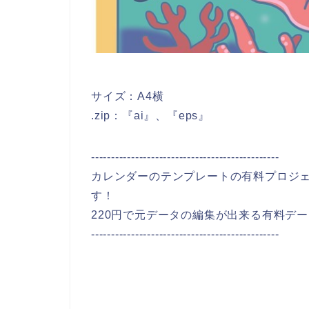
サイズ：A4横
.zip：『ai』、『eps』
-----------------------------------------------
カレンダーのテンプレートの有料プロジ
す！
220円で元データの編集が出来る有料デ
-----------------------------------------------