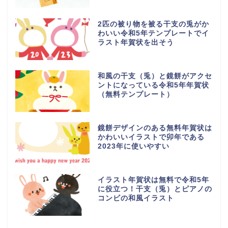
2匹の被り物を被る干支の兎がか
わいい令和5年テンプレートでイ
ラスト年賀状を出そう
和風の干支（兎）と鏡餅がアクセ
ントになっている令和5年年賀状
（無料テンプレート）
鏡餅デザインのある無料年賀状は
かわいいイラストで卯年である
2023年に使いやすい
イラスト年賀状は無料で令和5年
に役立つ！干支（兎）とピアノの
コンビの和風イラスト