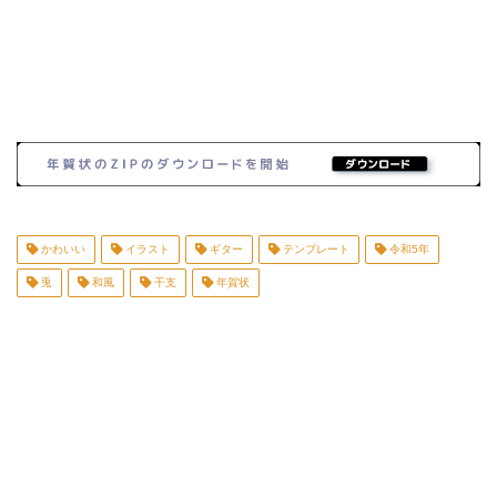
かわいい
イラスト
ギター
テンプレート
令和5年
兎
和風
干支
年賀状