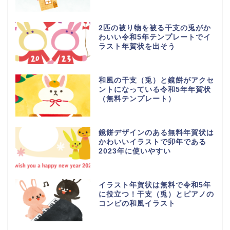
2匹の被り物を被る干支の兎がか
わいい令和5年テンプレートでイ
ラスト年賀状を出そう
和風の干支（兎）と鏡餅がアクセ
ントになっている令和5年年賀状
（無料テンプレート）
鏡餅デザインのある無料年賀状は
かわいいイラストで卯年である
2023年に使いやすい
イラスト年賀状は無料で令和5年
に役立つ！干支（兎）とピアノの
コンビの和風イラスト