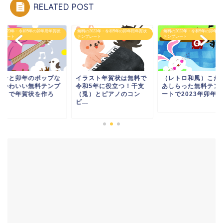
RELATED POST
の2023年・令和5年の卯年用年賀状
無料の2023年・令和5年の卯年用年賀状
無料の2023年・令和5年の卯年用
プレート
テンプレート
テンプレート
ターと卯年のポップな
イラスト年賀状は無料で
（レトロ和風）こた
がかわいい無料テンプ
令和5年に役立つ！干支
あしらった無料テン
ートで年賀状を作ろ
（兎）とピアノのコン
ートで2023年卯年の.
.
ビ...