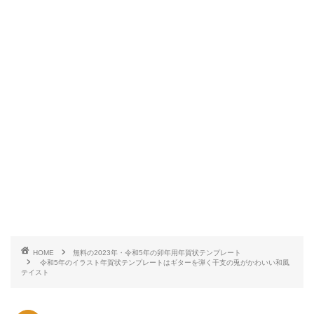
HOME
無料の2023年・令和5年の卯年用年賀状テンプレート
令和5年のイラスト年賀状テンプレートはギターを弾く干支の兎がかわいい和風
テイスト