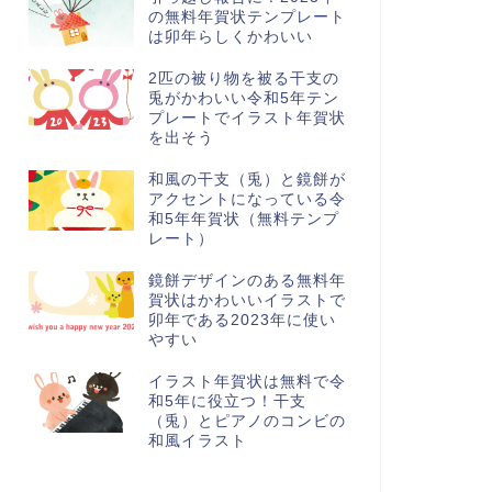
の無料年賀状テンプレート
は卯年らしくかわいい
2匹の被り物を被る干支の
兎がかわいい令和5年テン
プレートでイラスト年賀状
を出そう
和風の干支（兎）と鏡餅が
アクセントになっている令
和5年年賀状（無料テンプ
レート）
鏡餅デザインのある無料年
賀状はかわいいイラストで
卯年である2023年に使い
やすい
イラスト年賀状は無料で令
和5年に役立つ！干支
（兎）とピアノのコンビの
和風イラスト