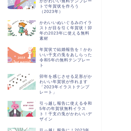
がかわいい無料テンプレー
トで年賀状を作ろう
（2023年）
かわいいぬいぐるみのイラ
ストが目を引く年賀状！卯
年の2023年に使える無料
素材
年賀状で結婚報告を！かわ
いい干支の兎をあしらった
令和5年の無料テンプレー
ト
卯年を感じさせる足形がか
わいい年賀状が作れます
「2023年イラストテンプ
レート」
引っ越し報告に使える令和
5年の年賀状無料イラス
ト！干支の兎がかわいいデ
ザイン
引っ越し報告に！2023年