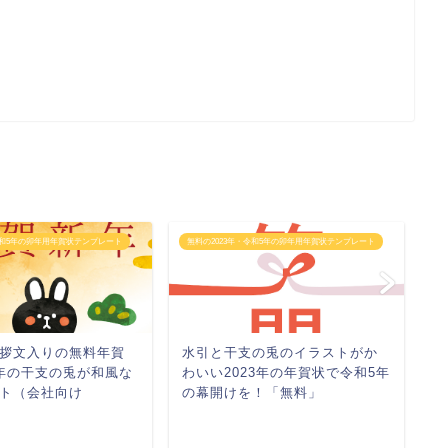
令和5年の卯年用年賀状テンプレート
無料の2023年・令和5年の卯年用年賀状テンプレート
無
拶文入りの無料年賀
水引と干支の兎のイラストがか
釣
年の干支の兎が和風な
わいい2023年の年賀状で令和5年
に
ト（会社向け
の幕開けを！「無料」
ラ