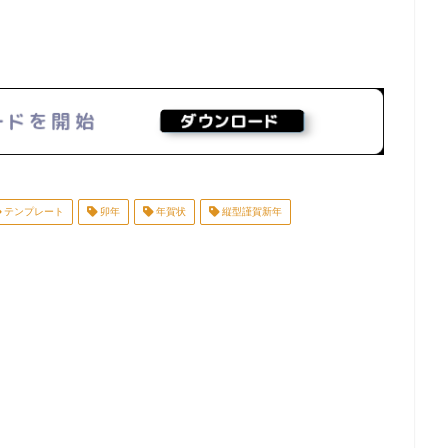
テンプレート
卯年
年賀状
縦型謹賀新年