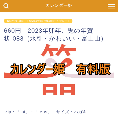
カレンダー姫
有料の2023年・令和5年の卯年用年賀状テンプレート
660円 2023年卯年、兎の年賀
状-083（水引・かわいい・富士山）
.zip：「.ai」・「.eps」 サイズ：ハガキ