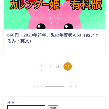
660円 2023年卯年、兎の年賀状-061（ぬいぐ
るみ・英文）
...
1
12
13
検索
検索