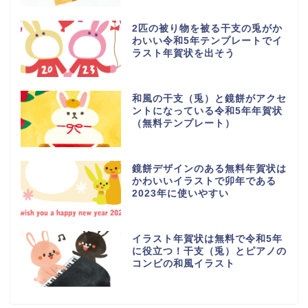
2匹の被り物を被る干支の兎がか
わいい令和5年テンプレートでイ
ラスト年賀状を出そう
和風の干支（兎）と鏡餅がアクセ
ントになっている令和5年年賀状
（無料テンプレート）
鏡餅デザインのある無料年賀状は
かわいいイラストで卯年である
2023年に使いやすい
イラスト年賀状は無料で令和5年
に役立つ！干支（兎）とピアノの
コンビの和風イラスト