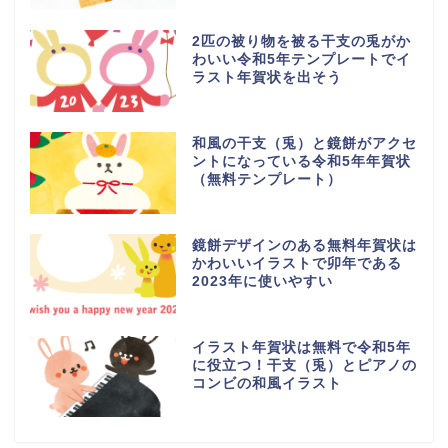
2匹の被り物を被る干支の兎がか
わいい令和5年テンプレートでイ
ラスト年賀状を出そう
和風の干支（兎）と鏡餅がアクセ
ントになっている令和5年年賀状
（無料テンプレート）
鏡餅デザインのある無料年賀状は
かわいいイラストで卯年である
2023年に使いやすい
イラスト年賀状は無料で令和5年
に役立つ！干支（兎）とピアノの
コンビの和風イラスト