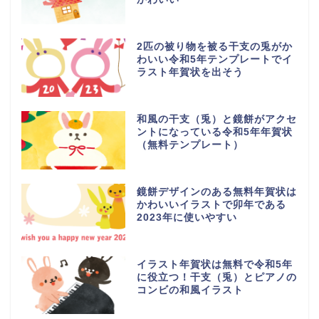
2匹の被り物を被る干支の兎がか
わいい令和5年テンプレートでイ
ラスト年賀状を出そう
和風の干支（兎）と鏡餅がアクセ
ントになっている令和5年年賀状
（無料テンプレート）
鏡餅デザインのある無料年賀状は
かわいいイラストで卯年である
2023年に使いやすい
イラスト年賀状は無料で令和5年
に役立つ！干支（兎）とピアノの
コンビの和風イラスト