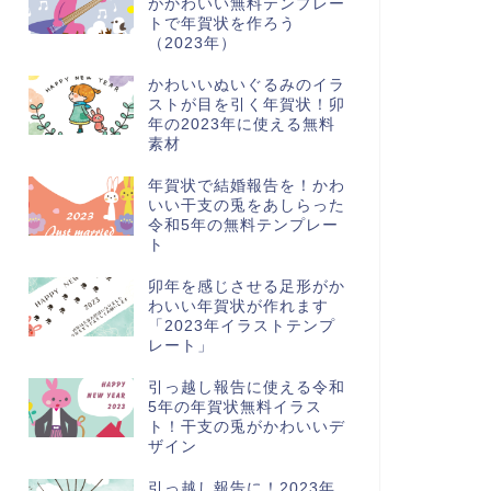
がかわいい無料テンプレー
トで年賀状を作ろう
（2023年）
かわいいぬいぐるみのイラ
ストが目を引く年賀状！卯
年の2023年に使える無料
素材
年賀状で結婚報告を！かわ
いい干支の兎をあしらった
令和5年の無料テンプレー
ト
卯年を感じさせる足形がか
わいい年賀状が作れます
「2023年イラストテンプ
レート」
引っ越し報告に使える令和
5年の年賀状無料イラス
ト！干支の兎がかわいいデ
ザイン
引っ越し報告に！2023年