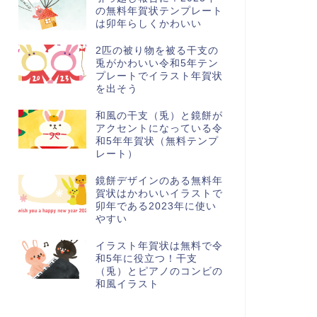
の無料年賀状テンプレート
は卯年らしくかわいい
2匹の被り物を被る干支の
兎がかわいい令和5年テン
プレートでイラスト年賀状
を出そう
和風の干支（兎）と鏡餅が
アクセントになっている令
和5年年賀状（無料テンプ
レート）
鏡餅デザインのある無料年
賀状はかわいいイラストで
卯年である2023年に使い
やすい
イラスト年賀状は無料で令
和5年に役立つ！干支
（兎）とピアノのコンビの
和風イラスト