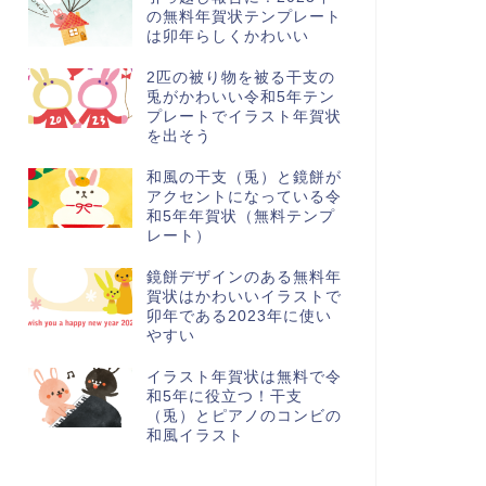
の無料年賀状テンプレート
は卯年らしくかわいい
2匹の被り物を被る干支の
兎がかわいい令和5年テン
プレートでイラスト年賀状
を出そう
和風の干支（兎）と鏡餅が
アクセントになっている令
和5年年賀状（無料テンプ
レート）
鏡餅デザインのある無料年
賀状はかわいいイラストで
卯年である2023年に使い
やすい
イラスト年賀状は無料で令
和5年に役立つ！干支
（兎）とピアノのコンビの
和風イラスト