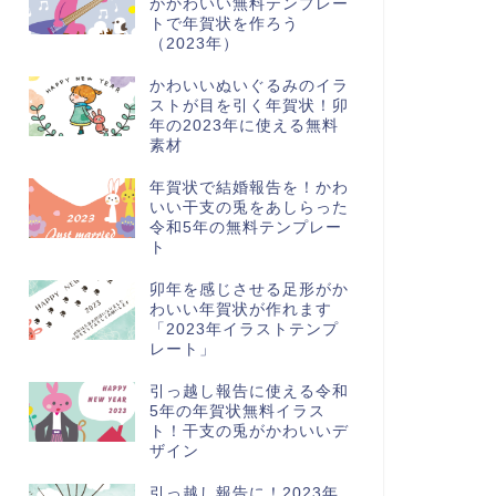
がかわいい無料テンプレー
トで年賀状を作ろう
（2023年）
かわいいぬいぐるみのイラ
ストが目を引く年賀状！卯
年の2023年に使える無料
素材
年賀状で結婚報告を！かわ
いい干支の兎をあしらった
令和5年の無料テンプレー
ト
卯年を感じさせる足形がか
わいい年賀状が作れます
「2023年イラストテンプ
レート」
引っ越し報告に使える令和
5年の年賀状無料イラス
ト！干支の兎がかわいいデ
ザイン
引っ越し報告に！2023年