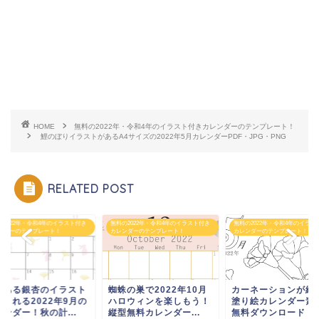
HOME
無料の2022年・令和4年のイラスト付きカレンダーのテンプレート！
鯉のぼりイラストがあるA4サイズの2022年5月カレンダーPDF・JPG・PNG
RELATED POST
の2022年・令和4年のイラスト付き
無料の2022年・令和4年のイラスト付き
無料の2022年・令和4年のイラス
ンダーのテンプレート！
カレンダーのテンプレート！
カレンダーのテンプレート！
情ある銀杏のイラスト
蜘蛛の巣で2022年10月
カーネーションが綺
癒される2022年9月の
ハロウィンを楽しもう！
塗り絵カレンダー素
ンダー！秋の計...
縦型無料カレンダー...
無料ダウンロード「20