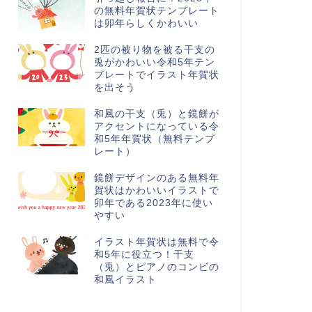
の無料年賀状テンプレート
は卯年らしくかわいい
2匹の被り物を被る干支の
兎がかわいい令和5年テン
プレートでイラスト年賀状
を出そう
和風の干支（兎）と鏡餅が
アクセントになっている令
和5年年賀状（無料テンプ
レート）
鏡餅デザインのある無料年
賀状はかわいいイラストで
卯年である2023年に使い
やすい
イラスト年賀状は無料で令
和5年に役立つ！干支
（兎）とピアノのコンビの
和風イラスト