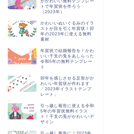
がかわいい無料テンプレー
トで年賀状を作ろう
（2023年）
かわいいぬいぐるみのイラ
ストが目を引く年賀状！卯
年の2023年に使える無料
素材
年賀状で結婚報告を！かわ
いい干支の兎をあしらった
令和5年の無料テンプレー
ト
卯年を感じさせる足形がか
わいい年賀状が作れます
「2023年イラストテンプ
レート」
引っ越し報告に使える令和
5年の年賀状無料イラス
ト！干支の兎がかわいいデ
ザイン
引っ越し報告に！2023年