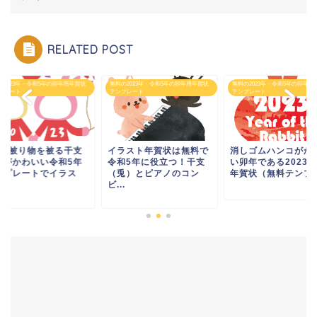
RELATED POST
の2023年・令和5年の卯年用年賀状
無料の2023年・令和5年の卯年用年賀状
無料の2023年・令和5年の卯年用
プレート
テンプレート
テンプレート
匹の被り物を被る干支
イラスト年賀状は無料で
消しゴムハンコがか
兎がかわいい令和5年
令和5年に役立つ！干支
い卯年である2023
ンプレートでイラス
（兎）とピアノのコン
年賀状（無料テンプレ.
.
ビ...