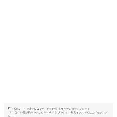
HOME
無料の2023年・令和5年の卯年用年賀状テンプレート
卯年の兎が釣りを楽しむ2023年年賀状をレトロ和風イラストで仕上げたテンプ
レート