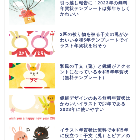
引っ越し報告に！2023年の無料
年賀状テンプレートは卯年らしく
かわいい
2匹の被り物を被る干支の兎がか
わいい令和5年テンプレートでイ
ラスト年賀状を出そう
和風の干支（兎）と鏡餅がアクセ
ントになっている令和5年年賀状
（無料テンプレート）
鏡餅デザインのある無料年賀状は
かわいいイラストで卯年である
2023年に使いやすい
イラスト年賀状は無料で令和5年
に役立つ！干支（兎）とピアノの