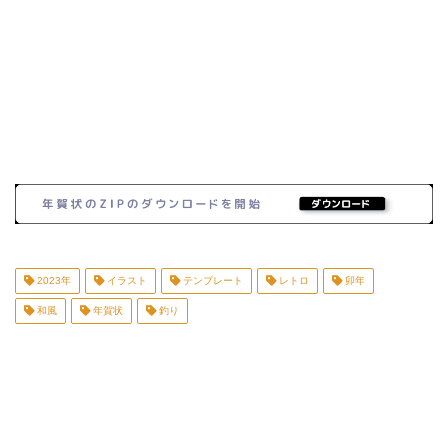
2023年
イラスト
テンプレート
レトロ
卯年
和風
年賀状
釣り