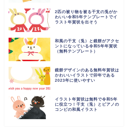
2匹の被り物を被る干支の兎がか
わいい令和5年テンプレートでイ
ラスト年賀状を出そう
和風の干支（兎）と鏡餅がアクセ
ントになっている令和5年年賀状
（無料テンプレート）
鏡餅デザインのある無料年賀状は
かわいいイラストで卯年である
2023年に使いやすい
イラスト年賀状は無料で令和5年
に役立つ！干支（兎）とピアノの
コンビの和風イラスト