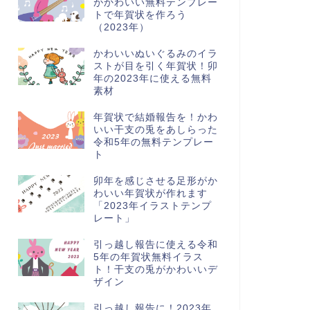
がかわいい無料テンプレー
トで年賀状を作ろう
（2023年）
かわいいぬいぐるみのイラ
ストが目を引く年賀状！卯
年の2023年に使える無料
素材
年賀状で結婚報告を！かわ
いい干支の兎をあしらった
令和5年の無料テンプレー
ト
卯年を感じさせる足形がか
わいい年賀状が作れます
「2023年イラストテンプ
レート」
引っ越し報告に使える令和
5年の年賀状無料イラス
ト！干支の兎がかわいいデ
ザイン
引っ越し報告に！2023年