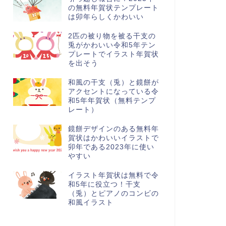
の無料年賀状テンプレート
は卯年らしくかわいい
2匹の被り物を被る干支の
兎がかわいい令和5年テン
プレートでイラスト年賀状
を出そう
和風の干支（兎）と鏡餅が
アクセントになっている令
和5年年賀状（無料テンプ
レート）
鏡餅デザインのある無料年
賀状はかわいいイラストで
卯年である2023年に使い
やすい
イラスト年賀状は無料で令
和5年に役立つ！干支
（兎）とピアノのコンビの
和風イラスト