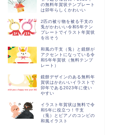
の無料年賀状テンプレート
は卯年らしくかわいい
2匹の被り物を被る干支の
兎がかわいい令和5年テン
プレートでイラスト年賀状
を出そう
和風の干支（兎）と鏡餅が
アクセントになっている令
和5年年賀状（無料テンプ
レート）
鏡餅デザインのある無料年
賀状はかわいいイラストで
卯年である2023年に使い
やすい
イラスト年賀状は無料で令
和5年に役立つ！干支
（兎）とピアノのコンビの
和風イラスト