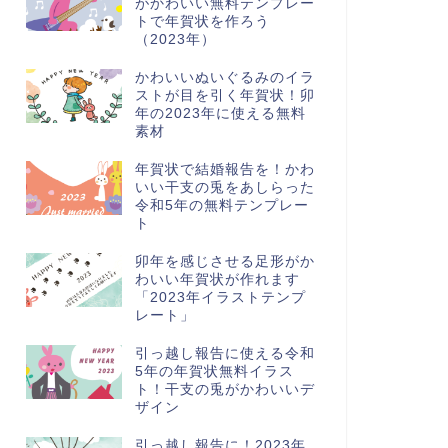
がかわいい無料テンプレー
トで年賀状を作ろう
（2023年）
かわいいぬいぐるみのイラ
ストが目を引く年賀状！卯
年の2023年に使える無料
素材
年賀状で結婚報告を！かわ
いい干支の兎をあしらった
令和5年の無料テンプレー
ト
卯年を感じさせる足形がか
わいい年賀状が作れます
「2023年イラストテンプ
レート」
引っ越し報告に使える令和
5年の年賀状無料イラス
ト！干支の兎がかわいいデ
ザイン
引っ越し報告に！2023年