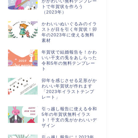
がかわいい無料テンプレー
トで年賀状を作ろう
（2023年）
かわいいぬいぐるみのイラ
ストが目を引く年賀状！卯
年の2023年に使える無料
素材
年賀状で結婚報告を！かわ
いい干支の兎をあしらった
令和5年の無料テンプレー
ト
卯年を感じさせる足形がか
わいい年賀状が作れます
「2023年イラストテンプ
レート」
引っ越し報告に使える令和
5年の年賀状無料イラス
ト！干支の兎がかわいいデ
ザイン
引っ越し報告に！2023年