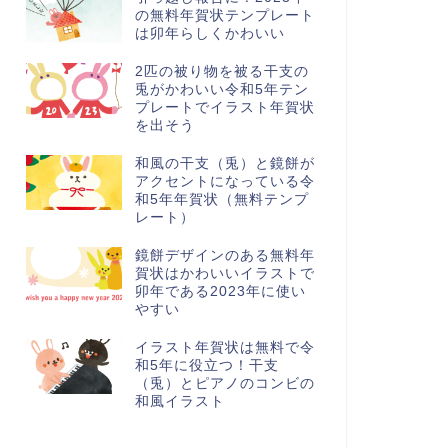
の無料年賀状テンプレート
は卯年らしくかわいい
2匹の被り物を被る干支の
兎がかわいい令和5年テン
プレートでイラスト年賀状
を出そう
和風の干支（兎）と鏡餅が
アクセントになっている令
和5年年賀状（無料テンプ
レート）
鏡餅デザインのある無料年
賀状はかわいいイラストで
卯年である2023年に使い
やすい
イラスト年賀状は無料で令
和5年に役立つ！干支
（兎）とピアノのコンビの
和風イラスト