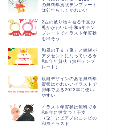
の無料年賀状テンプレート
は卯年らしくかわいい
2匹の被り物を被る干支の
兎がかわいい令和5年テン
プレートでイラスト年賀状
を出そう
和風の干支（兎）と鏡餅が
アクセントになっている令
和5年年賀状（無料テンプ
レート）
鏡餅デザインのある無料年
賀状はかわいいイラストで
卯年である2023年に使い
やすい
イラスト年賀状は無料で令
和5年に役立つ！干支
（兎）とピアノのコンビの
和風イラスト