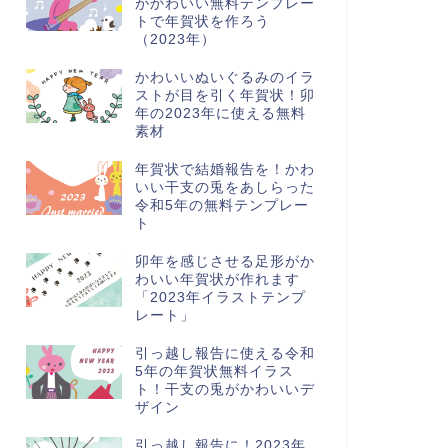
がかわいい無料テンプレー
トで年賀状を作ろう
（2023年）
かわいいぬいぐるみのイラ
ストが目を引く年賀状！卯
年の2023年に使える無料
素材
年賀状で結婚報告を！かわ
いい干支の兎をあしらった
令和5年の無料テンプレー
ト
卯年を感じさせる足形がか
わいい年賀状が作れます
「2023年イラストテンプ
レート」
引っ越し報告に使える令和
5年の年賀状無料イラス
ト！干支の兎がかわいいデ
ザイン
引っ越し報告に！2023年