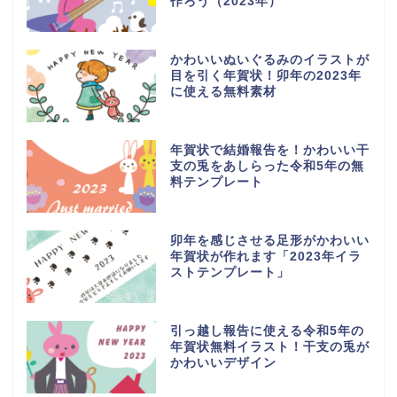
作ろう（2023年）
かわいいぬいぐるみのイラストが
目を引く年賀状！卯年の2023年
に使える無料素材
年賀状で結婚報告を！かわいい干
支の兎をあしらった令和5年の無
料テンプレート
卯年を感じさせる足形がかわいい
年賀状が作れます「2023年イラ
ストテンプレート」
引っ越し報告に使える令和5年の
年賀状無料イラスト！干支の兎が
かわいいデザイン