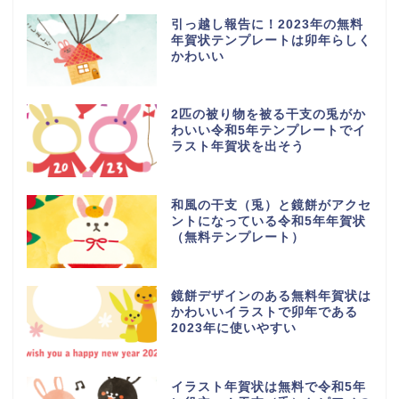
引っ越し報告に！2023年の無料
年賀状テンプレートは卯年らしく
かわいい
2匹の被り物を被る干支の兎がか
わいい令和5年テンプレートでイ
ラスト年賀状を出そう
和風の干支（兎）と鏡餅がアクセ
ントになっている令和5年年賀状
（無料テンプレート）
鏡餅デザインのある無料年賀状は
かわいいイラストで卯年である
2023年に使いやすい
イラスト年賀状は無料で令和5年