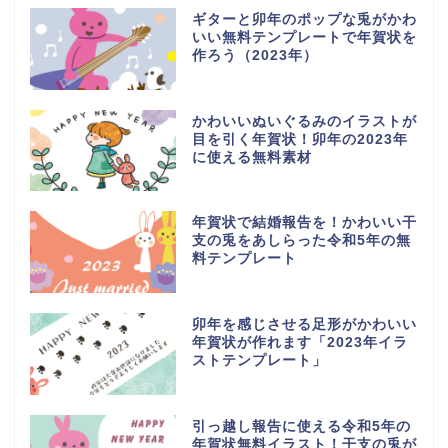
ギターと卯年のポップな兎がかわ
いい無料テンプレートで年賀状を
作ろう（2023年）
かわいいぬいぐるみのイラストが
目を引く年賀状！卯年の2023年
に使える無料素材
年賀状で結婚報告を！かわいい干
支の兎をあしらった令和5年の無
料テンプレート
卯年を感じさせる足形がかわいい
年賀状が作れます「2023年イラ
ストテンプレート」
引っ越し報告に使える令和5年の
年賀状無料イラスト！干支の兎が